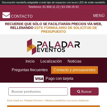
Decoración navideña adaptable a todo tipo de espacios con luces LED de estilo navideño
Telefonos:
91 808 11 22
|
93 299 26 92
MENÚ
CONTACTO
RECUERDE QUE SÓLO SE FACILITARÁN PRECIOS VÍA WEB,
RELLENANDO
ESTE FORMULARIO DE SOLICITUD DE
PRESUPUESTO
Inicio
Localización
Noticias
Preguntas frecuentes
Contacto y presupuestos
Pago con tarjeta
Buscar
Está usted en:
Paladar Eventos
> Motivos navideños con luces medianos