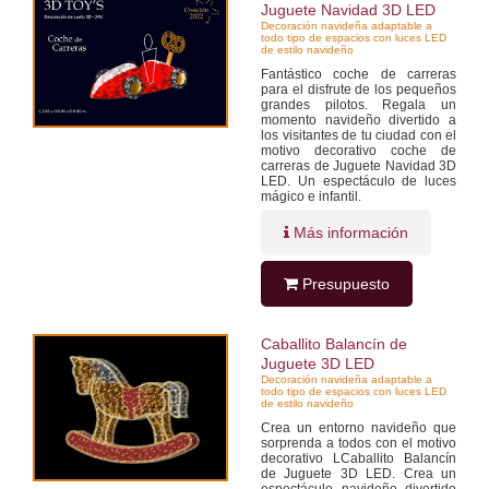
Juguete Navidad 3D LED
Decoración navideña adaptable a
todo tipo de espacios con luces LED
de estilo navideño
Fantástico coche de carreras
para el disfrute de los pequeños
grandes pilotos. Regala un
momento navideño divertido a
los visitantes de tu ciudad con el
motivo decorativo coche de
carreras de Juguete Navidad 3D
LED. Un espectáculo de luces
mágico e infantil.
Más información
Presupuesto
Caballito Balancín de
Juguete 3D LED
Decoración navideña adaptable a
todo tipo de espacios con luces LED
de estilo navideño
Crea un entorno navideño que
sorprenda a todos con el motivo
decorativo LCaballito Balancín
de Juguete 3D LED. Crea un
espectáculo navideño divertido