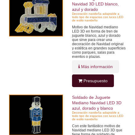
Navidad 3D LED blanco,
azul y dorado
Decoración navideña adaptable a
todo tipo de espacios con luces LED
de estilo navideño
Motivo de Navidad mediano
LED 3D en forma de tren de
juguete blanco, azul y dorado
que sirve para crear una
decoración de Navidad original
y estética en grandes superficies
como parques, salas para
eventos o plazas.
Más información
Presupuesto
Soldado de Juguete
Mediano Navidad LED 3D
azul, dorado y blanco
Decoración navideña adaptable a
todo tipo de espacios con luces LED
de estilo navideño
Con este fantástico motivo de
Navidad mediano LED 3D que
tiene forma de soldado de