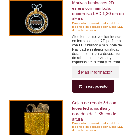
Motivos luminosos 2D
esfera con mini bola
decorativa LED 1,30 cm de
altura
Decoración navideña adaptable a
todo tipo de espacios con luces LED
de estilo navideño
Alquiler de motivos luminosos
en forma de bola 2D perfilada
con LED blanco y mini bola de
Navidad en interior tonalidad
dorada, ideal para decoración
de árboles de navidad y
espacios de interior y exterior
Más información
Presupuesto
Cajas de regalo 3d con
luces led amarillas y
doradas de 1,35 cm de
altura
Decoración navideña adaptable a
todo tipo de espacios con luces LED
de estilo navideño