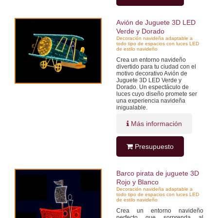
Avión de Juguete 3D LED
Verde y Dorado
Decoración navideña adaptable a
todo tipo de espacios con luces LED
de estilo navideño
Crea un entorno navideño
divertido para tu ciudad con el
motivo decorativo Avión de
Juguete 3D LED Verde y
Dorado. Un espectáculo de
luces cuyo diseño promete ser
una experiencia navideña
inigualable.
Más información
Presupuesto
Barco pirata de juguete 3D
Rojo y Blanco
Decoración navideña adaptable a
todo tipo de espacios con luces LED
de estilo navideño
Crea un entorno navideño
perfecto que sorprenda al