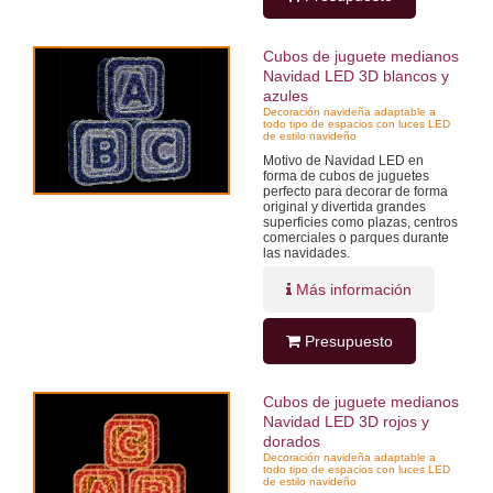
Cubos de juguete medianos
Navidad LED 3D blancos y
azules
Decoración navideña adaptable a
todo tipo de espacios con luces LED
de estilo navideño
Motivo de Navidad LED en
forma de cubos de juguetes
perfecto para decorar de forma
original y divertida grandes
superficies como plazas, centros
comerciales o parques durante
las navidades.
Más información
Presupuesto
Cubos de juguete medianos
Navidad LED 3D rojos y
dorados
Decoración navideña adaptable a
todo tipo de espacios con luces LED
de estilo navideño