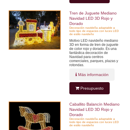
Tren de Juguete Mediano
Navidad LED 3D Rojo y
Dorado
Decoración navideña adaptable a
todo tipo de espacios con luces LED
de estilo navideño
Motivo LED navideño mediano
3D en forma de tren de juguete
de color rojo y dorado. Es una
fantástica decoración de
Navidad para centros
comerciales, parques, plazas y
rotondas.
Más información
Presupuesto
Caballito Balancín Mediano
Navidad LED 3D Rojo y
Dorado
Decoración navideña adaptable a
todo tipo de espacios con luces LED
de estilo navideño