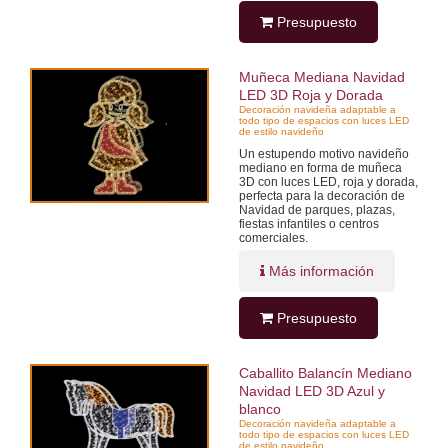
Presupuesto
Muñeca Mediana Navidad
LED 3D Roja y Dorada
Decoración navideña adaptable a
todo tipo de espacios con luces LED
de estilo navideño
Un estupendo motivo navideño
mediano en forma de muñeca
3D con luces LED, roja y dorada,
perfecta para la decoración de
Navidad de parques, plazas,
fiestas infantiles o centros
comerciales.
Más información
Presupuesto
Caballito Balancín Mediano
Navidad LED 3D Azul y
blanco
Decoración navideña adaptable a
todo tipo de espacios con luces LED
de estilo navideño