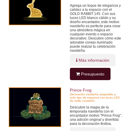
Agrega un toque de elegancia y
calidez a tu espacio con el
GOLD RABBIT 145. Con sus
luces LED blanco cálido y su
diseño encantador, este motivo
navideño es perfecto para crear
una atmósfera mágica en
cualquier evento o espacio
decorativo. Descubre cómo este
adorable conejo iluminado
puede realzar tu celebración
navideña.
Más información
Presupuesto
Prince Frog
Decoración navideña adaptable a
todo tipo de espacios con luces LED
de estilo navideño
Descubre la magia de la
temporada navideña con el
encantador motivo "Prince Frog",
una adición original y divertida
para la decoración festiva.