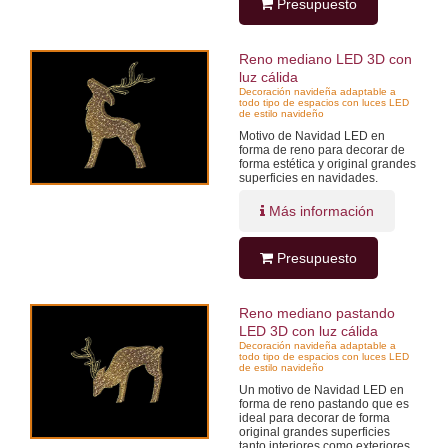
Presupuesto
Reno mediano LED 3D con
luz cálida
Decoración navideña adaptable a
todo tipo de espacios con luces LED
de estilo navideño
Motivo de Navidad LED en
forma de reno para decorar de
forma estética y original grandes
superficies en navidades.
Más información
Presupuesto
Reno mediano pastando
LED 3D con luz cálida
Decoración navideña adaptable a
todo tipo de espacios con luces LED
de estilo navideño
Un motivo de Navidad LED en
forma de reno pastando que es
ideal para decorar de forma
original grandes superficies
tanto interiores como exteriores