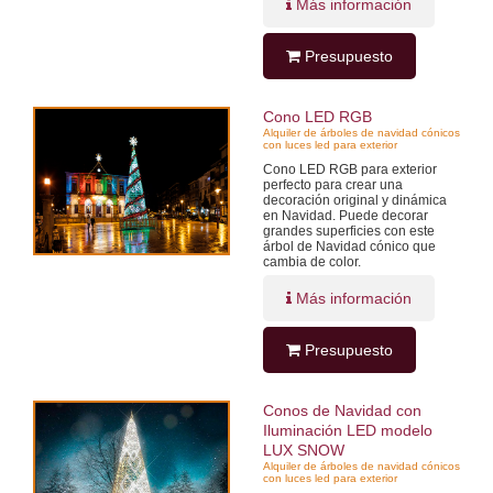
Más información
Presupuesto
Cono LED RGB
Alquiler de árboles de navidad cónicos
con luces led para exterior
Cono LED RGB para exterior
perfecto para crear una
decoración original y dinámica
en Navidad. Puede decorar
grandes superficies con este
árbol de Navidad cónico que
cambia de color.
Más información
Presupuesto
Conos de Navidad con
Iluminación LED modelo
LUX SNOW
Alquiler de árboles de navidad cónicos
con luces led para exterior