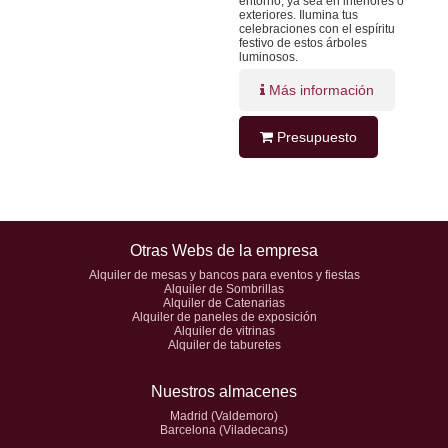
entorno, ya sea en interiores o
exteriores. Ilumina tus
celebraciones con el espíritu
festivo de estos árboles
luminosos.
Más información
Presupuesto
Otras Webs de la empresa
Alquiler de mesas y bancos para eventos y fiestas
Alquiler de Sombrillas
Alquiler de Catenarias
Alquiler de paneles de exposición
Alquiler de vitrinas
Alquiler de taburetes
Nuestros almacenes
Madrid (Valdemoro)
Barcelona (Viladecans)