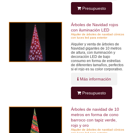
Presupuesto
Árboles de Navidad rojos
con iluminación LED
Alquiler de árboles de navidad cónicos
con luces led para exterior
Alquiler y venta de árboles de
Navidad gigantes de 10 metros
de altura, con iluminación y
decoración LED de bajo
consumo en forma de estrellas
de diferentes tamaños, perfectos
si el rojo es su color corporativo.
Más información
Presupuesto
Árboles de navidad de 10
metros en forma de cono
barroco con tapiz verde,
rojo y oro
Alquiler de árboles de navidad cónicos
con luces led para exterior