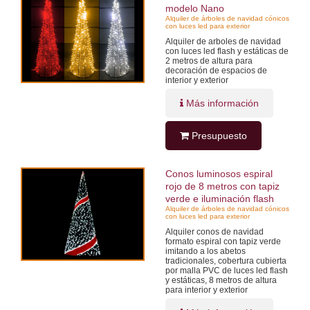
modelo Nano
Alquiler de árboles de navidad cónicos
con luces led para exterior
Alquiler de arboles de navidad
con luces led flash y estáticas de
2 metros de altura para
decoración de espacios de
interior y exterior
Más información
Presupuesto
Conos luminosos espiral
rojo de 8 metros con tapiz
verde e iluminación flash
Alquiler de árboles de navidad cónicos
con luces led para exterior
Alquiler conos de navidad
formato espiral con tapiz verde
imitando a los abetos
tradicionales, cobertura cubierta
por malla PVC de luces led flash
y estáticas, 8 metros de altura
para interior y exterior