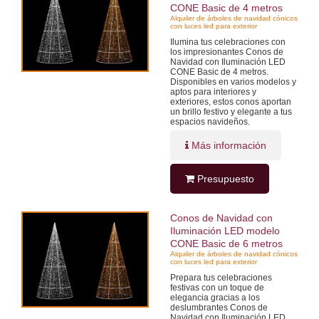
CONE Basic de 4 metros
Alquiler de árboles de navidad cónicos
con luces led para exterior
Ilumina tus celebraciones con
los impresionantes Conos de
Navidad con Iluminación LED
CONE Basic de 4 metros.
Disponibles en varios modelos y
aptos para interiores y
exteriores, estos conos aportan
un brillo festivo y elegante a tus
espacios navideños.
Más información
Presupuesto
Conos de Navidad con
Iluminación LED modelo
CONE Basic de 6 metros
Alquiler de árboles de navidad cónicos
con luces led para exterior
Prepara tus celebraciones
festivas con un toque de
elegancia gracias a los
deslumbrantes Conos de
Navidad con Iluminación LED