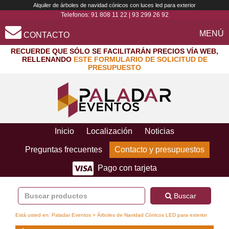
Alquiler de árboles de navidad cónicos con luces led para exterior
Telefonos:
91 808 11 22
|
93 299 26 92
MENÚ
CONTACTO
RECUERDE QUE SÓLO SE FACILITARÁN PRECIOS VÍA WEB,
RELLENANDO
ESTE FORMULARIO DE SOLICITUD DE
PRESUPUESTO
Inicio
Localización
Noticias
Preguntas frecuentes
Contacto y presupuestos
Pago con tarjeta
Buscar
Está usted en:
Paladar Eventos
> Árboles de Navidad Cónicos LED para exterior