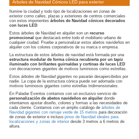
Árboles de Navidad Cónicos LED para exterior
Ilumine la ciudad y todo tipo de localizaciones en zonas de
exterior como calles, plazas y exteriores de centros comerciales
con estos imponentes
árboles de Navidad cónicos decorados
con luces LED
.
Estos árboles de Navidad en alquiler son un
recurso
promocional
que destacará entre todo el mobiliario urbano de
cualquier ciudad. Pruebe a personalizar estos abetos navideños en
alquiler con los colores corporativos de su marca o empresa.
La estructura de estos árboles de navidad está formada por una
estructura modular de forma cónica recubierta por un tapiz
iluminado con brillantes guirnaldas y cortinas de luces LED
con decoraciones gigantes de motivos luminosos como estrellas.
Estos
árboles de Navidad gigantes
no pasarán desapercibidos por
nadie. La copa de la estructura cónica puede ser adornada con
motivos luminosos gigantes como estrellas tridimensionales.
En Paladar Eventos contamos con un exclusivo servicio de
personalización de abetos navideños en alquiler
donde
intentamos ajustar diseño, colores y formas a las necesidades de
cada cliente. Contamos con un amplio catálogo de
árboles de
Navidad gigantes con ramaje verde de 15 metros
para decoración
de zonas de exterior e incluso
pinos de Navidad ideales para
localizaciones y zonas de interior
desde 3 metros a 6 metros de
altura.