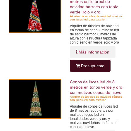
metros estilo árbol de
navidad barroco con tapiz
verde, rojo y oro
Alquiler de árboles de navidad cónicos
con luces led para exterior
Alquiler de árboles de navidad
en forma de cono luminoso led
de estilo barroco 8 metros de
altura con estructura tapizada
con diseño en verde, rojo y oro
Más información
Presupuesto
Conos de luces led de 8
metros en tonos verde y oro
con motivos copos de nieve
Alquiler de árboles de navidad cónicos
con luces led para exterior
Alquiler de conos de luces led
de 8 metros recubiertos por
malla de luces led en
tonalidades verde y oro y
motivos navideños en forma de
copos de nieve