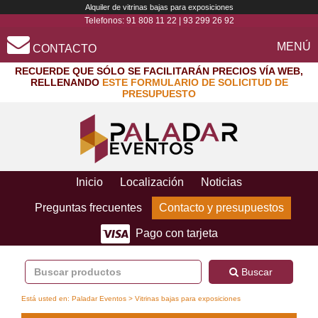
Alquiler de vitrinas bajas para exposiciones
Telefonos:
91 808 11 22
|
93 299 26 92
MENÚ
CONTACTO
RECUERDE QUE SÓLO SE FACILITARÁN PRECIOS VÍA WEB,
RELLENANDO
ESTE FORMULARIO DE SOLICITUD DE
PRESUPUESTO
Inicio
Localización
Noticias
Preguntas frecuentes
Contacto y presupuestos
Pago con tarjeta
Buscar
Está usted en:
Paladar Eventos
> Vitrinas bajas para exposiciones