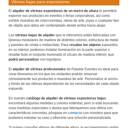
Vitrinas bajas para exposiciones
El 
alquiler de vitrinas expositoras de un metro de altura
 le permitirá 
exponer sus productos en eventos o ferias corporativas, así como 
exhibir muestras de coleccionistas, obras de arte, joyas o cualquier tipo 
de objeto que deba ser contemplado desde arriba hacia abajo.
Las
 vitrinas bajas de alquiler 
que le ofrecemos están fabricadas con 
láminas modulares de madera de distintos colores, estructura de metal 
y paneles de cristal o metacrilato. Para 
resaltar los objetos
 expuestos 
en su interior, podemos instalar iluminación en la parte superior o 
resaltar todo el conjunto iluminado el zócalo de madera inferior, que 
podrá personalizar 
con logotipos.
El 
alquiler de vitrinas profesionales 
de Paladar Eventos es ideal para 
crear itinerarios en los que los visitantes podrán observar 
cómodamente sus productos o muestras de arte. Personalice el ancho 
y fondo de las vitrinas dependiendo de las necesidades de cada objeto 
expuesto.
En nuestro 
catálogo de alquiler de vitrinas expositoras bajas
encontrará algunas medidas y colores estándar, pero si está buscando 
unas medidas especiales o desea que fabriquemos una vitrina con 
características concretas, póngase en 
contacto
 con nosotros para que 
podamos estudiar su caso y ofrecerle una solución personalizada.
Si quiere consultar vitrinas de diferente altura, le recomendamos visitar 