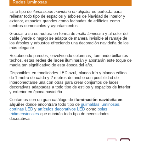
Redes luminosas
Este tipo de
iluminación navideña en alquiler
es perfecta para
rellenar todo tipo de espacios y árboles de Navidad de interior y
exterior, espacios grandes como fachadas de edificios como
centros comerciales y ayuntamientos.
Gracias a su estructura en forma de
malla luminosa
y al color del
cable (verde o negro) se adapta de manera invisible al ramaje de
los árboles y arbustos ofreciendo una decoración navideña de los
más elegante.
Recubriendo paredes, envolviendo columnas, formando brillantes
techos, estas
redes de luces
iluminarán y aportarán este toque de
magia tan significativo de esta época del año.
Disponibles en tonalidades LED azul, blanco frío y blanco cálido
de 1 metro de caída y 2 metros de ancho con posibilidad de
interconectarse una con otras para crear conjuntos de luces
decorativas adaptadas a todo tipo de estilos y espacios de interior
y exterior en época navideña.
Contamos con un gran catálogo de
iluminación navideña en
alquiler
donde encontrará todo tipo de
guirnaldas luminosas
,
cortinas LED
y
artículos decorativos LED
como
bolas
tridimensionales
que cubrirán todo tipo de necesidades
decorativas.