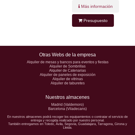
Más información
Presupuesto
Otras Webs de la empresa
Alquiler de mesas y bancos para eventos y fiestas
Alquiler de Sombrillas
Alquiler de Catenarias
Alquiler de paneles de exposición
Alquiler de vitrinas
Alquiler de taburetes
Nuestros almacenes
Madrid (Valdemoro)
Barcelona (Viladecans)
En nuestros almacenes podrá recoger los equipamientos o contratar el servicio de
entrega y recogida realizado por nuestro personal.
También entregamos en Toledo, Ávila, Segovia, Guadalajara, Tarragona, Girona y
Lleida.