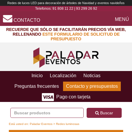
Redes de luces LED para decoración de árboles de Navidad y eventos navideños
Telefonos:
91 808 11 22
|
93 299 26 92
MENÚ
CONTACTO
RECUERDE QUE SÓLO SE FACILITARÁN PRECIOS VÍA WEB,
RELLENANDO
ESTE FORMULARIO DE SOLICITUD DE
PRESUPUESTO
Inicio
Localización
Noticias
Preguntas frecuentes
Contacto y presupuestos
Pago con tarjeta
Buscar
Está usted en:
Paladar Eventos
> Redes luminosas