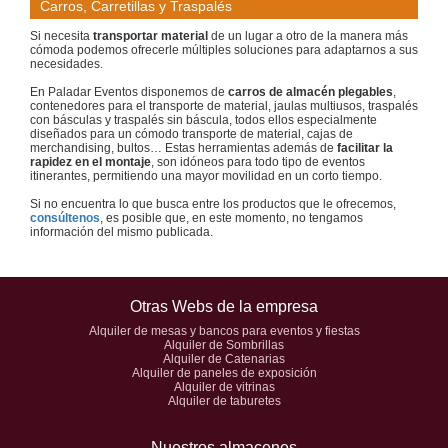
Carros, Carretillas y Traspalés
Si necesita
transportar material
de un lugar a otro de la manera más
cómoda podemos ofrecerle múltiples soluciones para adaptarnos a sus
necesidades.
En Paladar Eventos disponemos de
carros de almacén plegables
,
contenedores para el transporte de material, jaulas multiusos, traspalés
con básculas y traspalés sin báscula, todos ellos especialmente
diseñados para un cómodo transporte de material, cajas de
merchandising, bultos… Estas herramientas además de
facilitar la
rapidez en el montaje
, son idóneos para todo tipo de eventos
itinerantes, permitiendo una mayor movilidad en un corto tiempo.
Si no encuentra lo que busca entre los productos que le ofrecemos,
consúltenos
, es posible que, en este momento, no tengamos
información del mismo publicada.
Otras Webs de la empresa
Alquiler de mesas y bancos para eventos y fiestas
Alquiler de Sombrillas
Alquiler de Catenarias
Alquiler de paneles de exposición
Alquiler de vitrinas
Alquiler de taburetes
Nuestros almacenes