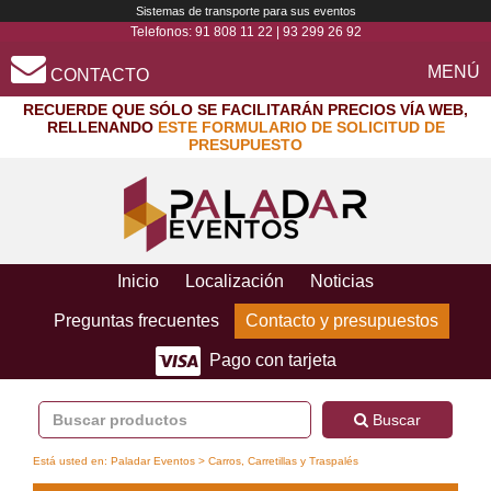
Sistemas de transporte para sus eventos
Telefonos:
91 808 11 22
|
93 299 26 92
MENÚ
CONTACTO
RECUERDE QUE SÓLO SE FACILITARÁN PRECIOS VÍA WEB,
RELLENANDO
ESTE FORMULARIO DE SOLICITUD DE
PRESUPUESTO
Inicio
Localización
Noticias
Preguntas frecuentes
Contacto y presupuestos
Pago con tarjeta
Buscar
Está usted en:
Paladar Eventos
> Carros, Carretillas y Traspalés