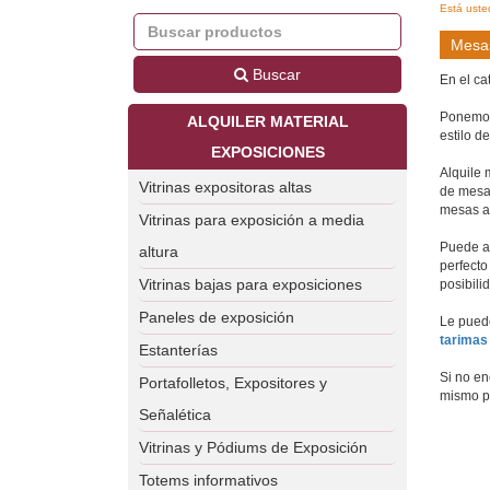
Está uste
Mesas
Buscar
En el ca
Ponemos 
ALQUILER MATERIAL
estilo d
EXPOSICIONES
Alquile 
Vitrinas expositoras altas
de mesas
mesas al
Vitrinas para exposición a media
Puede al
altura
perfecto
Vitrinas bajas para exposiciones
posibili
Paneles de exposición
Le puede
tarimas
Estanterías
Si no en
Portafolletos, Expositores y
mismo p
Señalética
Vitrinas y Pódiums de Exposición
Totems informativos