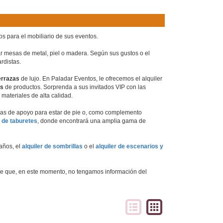
os para el mobiliario de sus eventos.
r mesas de metal, piel o madera. Según sus gustos o el 
rdistas.
terrazas
 de lujo. En Paladar Eventos, le ofrecemos el alquiler 
es
 de productos. Sorprenda a sus invitados VIP con las 
 materiales de alta calidad.
esas de apoyo para estar de pie o, como complemento 
r de taburetes
, donde encontrará una amplia gama de 
años, el 
alquiler de sombrillas
 o el 
alquiler de escenarios y 
ble que, en este momento, no tengamos información del 