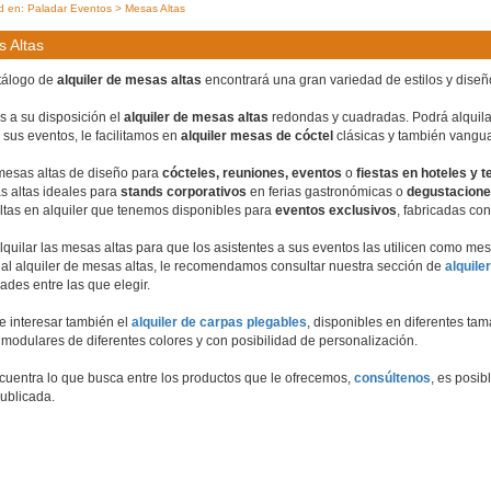
d en:
Paladar Eventos
> Mesas Altas
 Altas
tálogo de 
alquiler de mesas altas
 encontrará una gran variedad de estilos y diseñ
a su disposición el 
alquiler de mesas altas
 redondas y cuadradas. Podrá alquila
e sus eventos, le facilitamos en 
alquiler mesas de cóctel
 clásicas y también vangua
mesas altas de diseño para 
cócteles, reuniones, eventos
 o
 fiestas en hoteles y 
 altas ideales para 
stands corporativos
 en ferias gastronómicas o 
degustacion
tas en alquiler que tenemos disponibles para 
eventos exclusivos
, fabricadas con
quilar las mesas altas para que los asistentes a sus eventos las utilicen como m
 al alquiler de mesas altas, le recomendamos consultar nuestra sección de
alquile
dades entre las que elegir.
 interesar también el 
alquiler de carpas plegables
, disponibles en diferentes tam
 modulares de diferentes colores y con posibilidad de personalización.
cuentra lo que busca entre los productos que le ofrecemos, 
consúltenos
, es posi
ublicada.