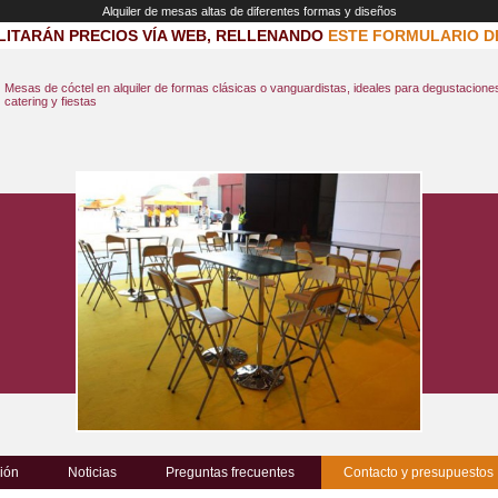
Alquiler de mesas altas de diferentes formas y diseños
LITARÁN PRECIOS VÍA WEB, RELLENANDO
ESTE FORMULARIO D
Mesas de cóctel en alquiler de formas clásicas o vanguardistas, ideales para degustacione
catering y fiestas
ión
Noticias
Preguntas frecuentes
Contacto y presupuestos