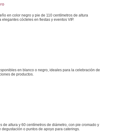
ero
seño en color negro y pie de 110 centímetros de altura
 elegantes cócteles en fiestas y eventos VIP.
isponibles en blanco o negro, ideales para la celebración de
ciones de productos.
s de altura y 60 centímetros de diámetro, con pie cromado y
e degustación o puntos de apoyo para caterings.