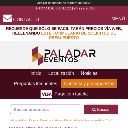
Alquiler de mesas de madera de 70x70
Telefonos:
91 808 11 22
|
93 299 26 92
MENÚ
CONTACTO
RECUERDE QUE SÓLO SE FACILITARÁN PRECIOS VÍA WEB,
RELLENANDO
ESTE FORMULARIO DE SOLICITUD DE
PRESUPUESTO
Inicio
Localización
Noticias
Preguntas frecuentes
Contacto y presupuestos
Pago con tarjeta
Buscar
Está usted en:
Paladar Eventos
>
Mesas Altas
> Mesas altas de madera 70x70