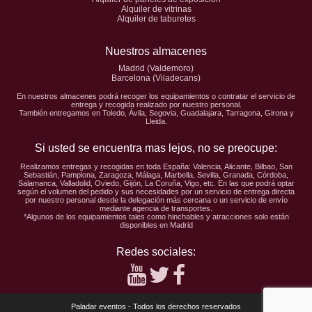
Alquiler de vitrinas
Alquiler de taburetes
Nuestros almacenes
Madrid (Valdemoro)
Barcelona (Viladecans)
En nuestros almacenes podrá recoger los equipamientos o contratar el servicio de
entrega y recogida realizado por nuestro personal.
También entregamos en Toledo, Ávila, Segovia, Guadalajara, Tarragona, Girona y
Lleida.
Si usted se encuentra mas lejos, no se preocupe:
Realizamos entregas y recogidas en toda España: Valencia, Alicante, Bilbao, San
Sebastián, Pamplona, Zaragoza, Málaga, Marbella, Sevilla, Granada, Córdoba,
Salamanca, Valladolid, Oviedo, Gijón, La Coruña, Vigo, etc. En las que podrá optar
según el volumen del pedido y sus necesidades por un servicio de entrega directa
por nuestro personal desde la delegación más cercana o un servicio de envío
mediante agencia de transportes.
*Algunos de los equipamientos tales como hinchables y atracciones solo están
disponibles en Madrid
Redes sociales:
Youtube
Twitter
Facebook
Paladar eventos - Todos los derechos reservados