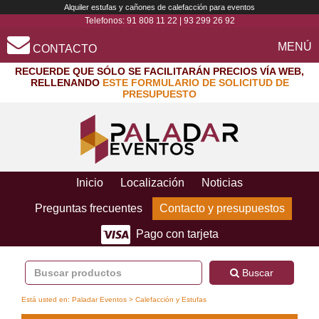
Alquiler estufas y cañones de calefacción para eventos
Telefonos:
91 808 11 22
|
93 299 26 92
MENÚ
CONTACTO
RECUERDE QUE SÓLO SE FACILITARÁN PRECIOS VÍA WEB,
RELLENANDO
ESTE FORMULARIO DE SOLICITUD DE
PRESUPUESTO
Inicio
Localización
Noticias
Preguntas frecuentes
Contacto y presupuestos
Pago con tarjeta
Buscar
Está usted en:
Paladar Eventos
> Calefacción y Estufas