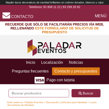
Alquiler lazos decorativos de navidad brillantes en colores dorados, blancos y rojos
Telefonos:
91 808 11 22
|
93 299 26 92
MENÚ
CONTACTO
RECUERDE QUE SÓLO SE FACILITARÁN PRECIOS VÍA WEB,
RELLENANDO
ESTE FORMULARIO DE SOLICITUD DE
PRESUPUESTO
Inicio
Localización
Noticias
Preguntas frecuentes
Contacto y presupuestos
Pago con tarjeta
Buscar
Está usted en:
Paladar Eventos
>
Decoración y Artículos para Navidad
> Lazos
decorativos de Navidad