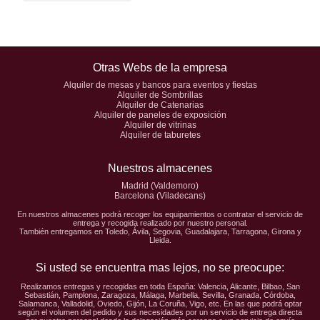
Otras Webs de la empresa
Alquiler de mesas y bancos para eventos y fiestas
Alquiler de Sombrillas
Alquiler de Catenarias
Alquiler de paneles de exposición
Alquiler de vitrinas
Alquiler de taburetes
Nuestros almacenes
Madrid (Valdemoro)
Barcelona (Viladecans)
En nuestros almacenes podrá recoger los equipamientos o contratar el servicio de
entrega y recogida realizado por nuestro personal.
También entregamos en Toledo, Ávila, Segovia, Guadalajara, Tarragona, Girona y
Lleida.
Si usted se encuentra mas lejos, no se preocupe:
Realizamos entregas y recogidas en toda España: Valencia, Alicante, Bilbao, San
Sebastián, Pamplona, Zaragoza, Málaga, Marbella, Sevilla, Granada, Córdoba,
Salamanca, Valladolid, Oviedo, Gijón, La Coruña, Vigo, etc. En las que podrá optar
según el volumen del pedido y sus necesidades por un servicio de entrega directa