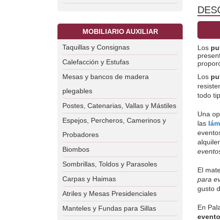
DES
MOBILIARIO AUXILIAR
Taquillas y Consignas
Los
 pu
presen
Calefacción y Estufas
propor
Mesas y bancos de madera
Los 
pu
resiste
plegables
todo ti
Postes, Catenarias, Vallas y Mástiles
Una opc
Espejos, Percheros, Camerinos y
las 
lám
evento
Probadores
alquile
Biombos
eventos
Sombrillas, Toldos y Parasoles
El mate
Carpas y Haimas
para e
gusto d
Atriles y Mesas Presidenciales
En Pal
Manteles y Fundas para Sillas
event