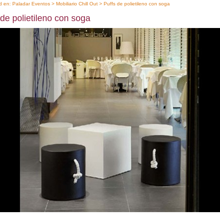
d en:
Paladar Eventos
>
Mobiliario Chill Out
> Puffs de polietileno con soga
 de polietileno con soga