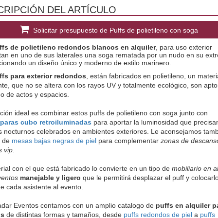
CRIPCIÓN DEL ARTÍCULO
Solicitar presupuesto de Puffs de polietileno con soga
ffs de polietileno redondos blancos en alquiler
, para uso exterior 
tan en uno de sus laterales una soga rematada por un nudo en su extr
cionando un diseño único y moderno de estilo marinero.
ffs para exterior redondos
, están fabricados en polietileno, un materi
nte, que no se altera con los rayos UV y totalmente ecológico, son apto
po de actos y espacios.
ión ideal es combinar estos puffs de polietileno con soga junto con 
paras cubo retroiluminadas
 para aportar la luminosidad que precisan
s nocturnos celebrados en ambientes exteriores. Le aconsejamos tambi
r de 
mesas bajas negras de piel
 para complementar 
zonas de descans
 vip
.
rial con el que está fabricado lo convierte en un tipo de
 mobiliario en al
ventos
manejable y ligero
 que le permitirá desplazar el puff y colocarlo 
e cada asistente al evento. 
adar Eventos contamos con un amplio catalogo de
puffs en alquiler p
os
de distintas formas y tamaños, desde
puffs redondos de piel
a
puffs