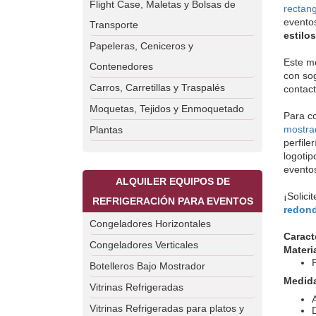
Flight Case, Maletas y Bolsas de
rectan
eventos
Transporte
estilo
Papeleras, Ceniceros y
Este mo
Contenedores
con sog
Carros, Carretillas y Traspalés
contac
Moquetas, Tejidos y Enmoquetado
Para c
mostra
Plantas
perfile
logotip
eventos
ALQUILER EQUIPOS DE
¡Solici
REFRIGERACIÓN PARA EVENTOS
redon
Congeladores Horizontales
Caract
Congeladores Verticales
Materia
P
Botelleros Bajo Mostrador
Medid
Vitrinas Refrigeradas
Vitrinas Refrigeradas para platos y