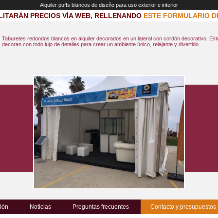
Alquiler puffs blancos de diseño para uso exterior e interior
LITARÁN PRECIOS VÍA WEB, RELLENANDO
ESTE FORMULARIO D
Taburetes redondos blancos en alquiler decorados en un lateral con cordón decorativo. Est
decoran con todo lujo de detalles para crear un ambiente único, relajante y divertido
ión
Noticias
Preguntas frecuentes
Contacto y presupuestos