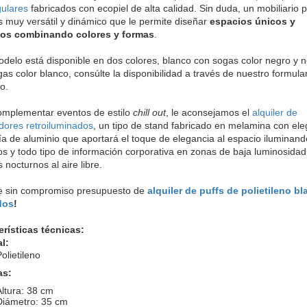
gulares
fabricados con ecopiel de alta calidad. Sin duda, un mobiliario 
 muy versátil y dinámico que le permite diseñar
espacios únicos y
sos combinando colores y formas
.
delo está disponible en dos colores, blanco con sogas color negro y 
as color blanco, consúlte la disponibilidad a través de nuestro formula
to.
omplementar eventos de estilo
chill out
, le aconsejamos el
alquiler de
dores retroiluminados
, un tipo de stand fabricado en melamina con el
ría de aluminio que aportará el toque de elegancia al espacio iluminand
os y todo tipo de información corporativa en zonas de baja luminosidad
 nocturnos al aire libre.
te sin compromiso presupuesto de 
alquiler de puffs de polietileno bl
dos
!
erísticas técnicas:
l:
olietileno
as:
Altura: 38 cm
Diámetro: 35 cm