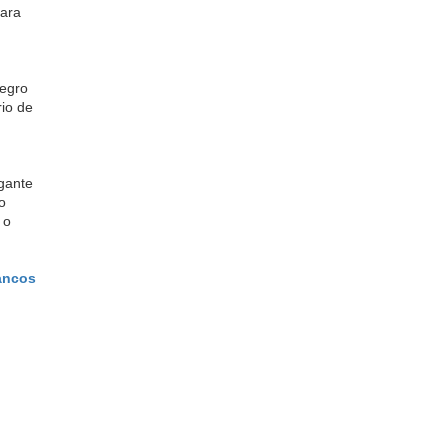
para
negro
rio de
egante
o
 o
ancos 