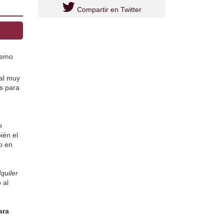
Compartir en Twitter
emo 
al muy 
s para 
 
én el 
o
 en 
quiler 
al 
ara