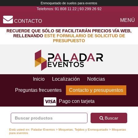
Enmoquetado de suelos para eventos
Telefonos:
91 808 11 22
|
93 299 26 92
MENÚ
CONTACTO
RECUERDE QUE SÓLO SE FACILITARÁN PRECIOS VÍA WEB,
RELLENANDO
ESTE FORMULARIO DE SOLICITUD DE
PRESUPUESTO
Inicio
Localización
Noticias
Preguntas frecuentes
Contacto y presupuestos
Pago con tarjeta
Buscar
Está usted en:
Paladar Eventos
>
Moquetas, Tejidos y Enmoquetado
> Moquetas
para eventos