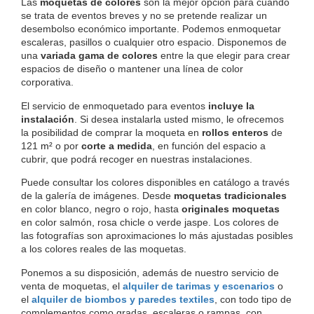
Las 
moquetas de colores
 son la mejor opción para cuando 
se trata de eventos breves y no se pretende realizar un 
desembolso económico importante. Podemos enmoquetar 
escaleras, pasillos o cualquier otro espacio. Disponemos de 
una 
variada gama de colores
 entre la que elegir para crear 
espacios de diseño o mantener una línea de color 
corporativa.
El servicio de enmoquetado para eventos
 incluye la 
instalación
. Si desea instalarla usted mismo, le ofrecemos 
la posibilidad de comprar la moqueta en 
rollos enteros
 de 
121 
m²
o por 
corte a medida
, en función del espacio a 
cubrir, que podrá recoger en nuestras instalaciones.
Puede consultar los colores disponibles en catálogo a través 
de la galería de imágenes. Desde 
moquetas tradicionales
en color blanco, negro o rojo, hasta 
originales moquetas
en color salmón, rosa chicle o verde jaspe. Los colores de 
las fotografías son aproximaciones lo más ajustadas posibles 
a los colores reales de las moquetas.
Ponemos a su disposición, además de nuestro servicio de 
venta de moquetas, el 
alquiler de tarimas y escenarios
 o 
el 
alquiler de biombos y paredes textiles
, con todo tipo de 
complementos como gradas, escaleras o rampas, con 