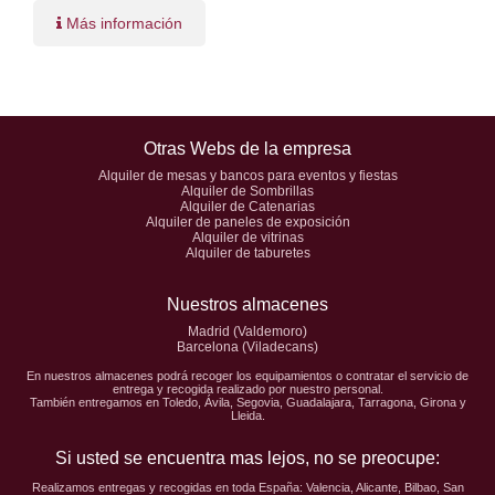
Más información
Otras Webs de la empresa
Alquiler de mesas y bancos para eventos y fiestas
Alquiler de Sombrillas
Alquiler de Catenarias
Alquiler de paneles de exposición
Alquiler de vitrinas
Alquiler de taburetes
Nuestros almacenes
Madrid (Valdemoro)
Barcelona (Viladecans)
En nuestros almacenes podrá recoger los equipamientos o contratar el servicio de
entrega y recogida realizado por nuestro personal.
También entregamos en Toledo, Ávila, Segovia, Guadalajara, Tarragona, Girona y
Lleida.
Si usted se encuentra mas lejos, no se preocupe:
Realizamos entregas y recogidas en toda España: Valencia, Alicante, Bilbao, San