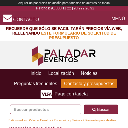
Alquiler de pasarelas de diseño para todo tipo de desfiles de moda
Telefonos:
91 808 11 22
|
93 299 26 92
MENÚ
CONTACTO
RECUERDE QUE SÓLO SE FACILITARÁN PRECIOS VÍA WEB,
RELLENANDO
ESTE FORMULARIO DE SOLICITUD DE
PRESUPUESTO
Inicio
Localización
Noticias
Preguntas frecuentes
Contacto y presupuestos
Pago con tarjeta
Buscar
Está usted en:
Paladar Eventos
>
Escenarios y Tarimas
> Pasarelas para desfiles