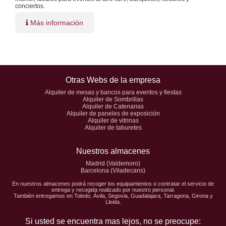
conciertos.
Más información
Otras Webs de la empresa
Alquiler de mesas y bancos para eventos y fiestas
Alquiler de Sombrillas
Alquiler de Catenarias
Alquiler de paneles de exposición
Alquiler de vitrinas
Alquiler de taburetes
Nuestros almacenes
Madrid (Valdemoro)
Barcelona (Viladecans)
En nuestros almacenes podrá recoger los equipamientos o contratar el servicio de
entrega y recogida realizado por nuestro personal.
También entregamos en Toledo, Ávila, Segovia, Guadalajara, Tarragona, Girona y
Lleida.
Si usted se encuentra mas lejos, no se preocupe: