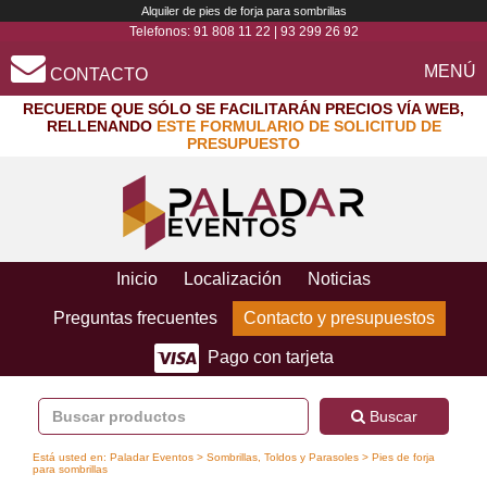
Alquiler de pies de forja para sombrillas
Telefonos:
91 808 11 22
|
93 299 26 92
MENÚ
CONTACTO
RECUERDE QUE SÓLO SE FACILITARÁN PRECIOS VÍA WEB,
RELLENANDO
ESTE FORMULARIO DE SOLICITUD DE
PRESUPUESTO
Inicio
Localización
Noticias
Preguntas frecuentes
Contacto y presupuestos
Pago con tarjeta
Buscar
Está usted en:
Paladar Eventos
>
Sombrillas, Toldos y Parasoles
> Pies de forja
para sombrillas