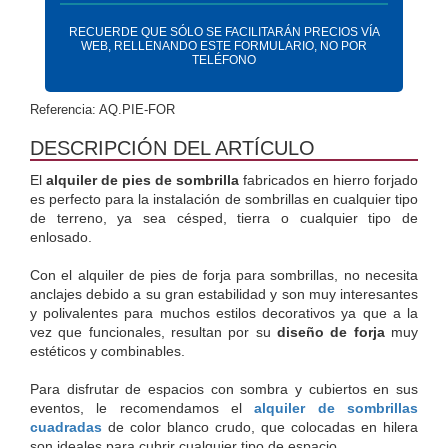
RECUERDE QUE SÓLO SE FACILITARÁN PRECIOS VÍA
WEB, RELLENANDO ESTE FORMULARIO, NO POR
TELÉFONO
Referencia: AQ.PIE-FOR
DESCRIPCIÓN DEL ARTÍCULO
El 
alquiler de pies de sombrilla
 fabricados en hierro forjado 
es perfecto para la instalación de sombrillas en cualquier tipo 
de terreno, ya sea césped, tierra o cualquier tipo de 
enlosado.
Con el alquiler de pies de forja para sombrillas, no necesita 
anclajes debido a su gran estabilidad y son muy interesantes 
y polivalentes para muchos estilos decorativos ya que a la 
vez que funcionales, resultan por su 
diseño de forja
 muy 
estéticos y combinables.
Para disfrutar de espacios con sombra y cubiertos en sus 
eventos, le recomendamos el 
alquiler de sombrillas 
cuadradas
 de color blanco crudo, que colocadas en hilera 
son ideales para cubrir cualquier tipo de espacio.