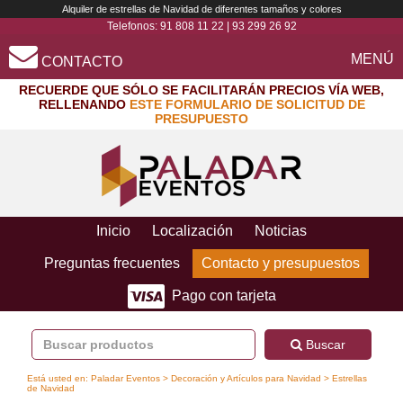
Alquiler de estrellas de Navidad de diferentes tamaños y colores
Telefonos:
91 808 11 22
|
93 299 26 92
MENÚ
CONTACTO
RECUERDE QUE SÓLO SE FACILITARÁN PRECIOS VÍA WEB,
RELLENANDO
ESTE FORMULARIO DE SOLICITUD DE
PRESUPUESTO
Inicio
Localización
Noticias
Preguntas frecuentes
Contacto y presupuestos
Pago con tarjeta
Buscar
Está usted en:
Paladar Eventos
>
Decoración y Artículos para Navidad
> Estrellas
de Navidad