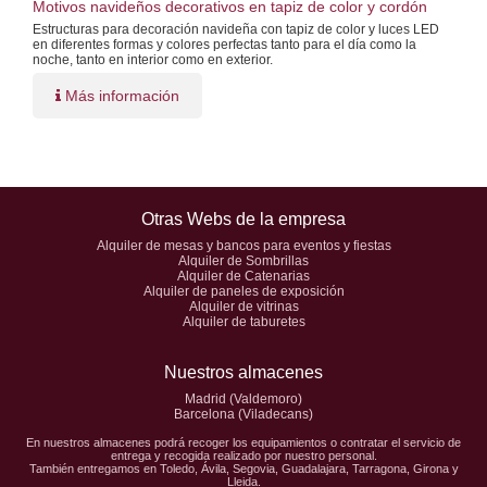
Motivos navideños decorativos en tapiz de color y cordón
Estructuras para decoración navideña con tapiz de color y luces LED
en diferentes formas y colores perfectas tanto para el día como la
noche, tanto en interior como en exterior.
Más información
Otras Webs de la empresa
Alquiler de mesas y bancos para eventos y fiestas
Alquiler de Sombrillas
Alquiler de Catenarias
Alquiler de paneles de exposición
Alquiler de vitrinas
Alquiler de taburetes
Nuestros almacenes
Madrid (Valdemoro)
Barcelona (Viladecans)
En nuestros almacenes podrá recoger los equipamientos o contratar el servicio de
entrega y recogida realizado por nuestro personal.
También entregamos en Toledo, Ávila, Segovia, Guadalajara, Tarragona, Girona y
Lleida.