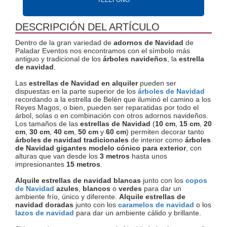
DESCRIPCIÓN DEL ARTÍCULO
Dentro de la gran variedad de
adornos de Navidad
de
Paladar Eventos nos encontramos con el símbolo más
antiguo y tradicional de los
árboles navideños
, la
estrella
de navidad
.
Las
estrellas de Navidad en alquiler
pueden ser
dispuestas en la parte superior de los
árboles de Navidad
recordando a la estrella de Belén que iluminó el camino a los
Reyes Magos, o bien, pueden ser reparatidas por todo el
árbol, solas o en combinación con otros adornos navideños.
Los tamaños de las
estrellas de Navidad
(
10 cm
,
15 cm
,
20
cm
,
30 cm
,
40 cm
,
50 cm
y
60 cm
) permiten decorar tanto
árboles de navidad tradicionales
de interior como
árboles
de Navidad gigantes modelo cónico para exterior
, con
alturas que van desde los
3 metros
hasta unos
impresionantes
15 metros
.
Alquile estrellas de navidad blancas
junto con los
copos
de Navidad
azules
,
blancos
o
verdes
para dar un
ambiente frío, único y diferente.
Alquile estrellas de
navidad doradas
junto con los
caramelos de navidad
o los
lazos de navidad
para dar un ambiente cálido y brillante.