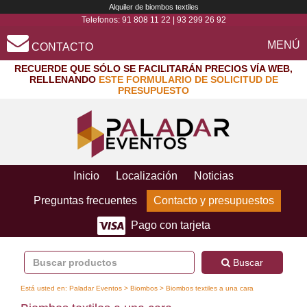
Alquiler de biombos textiles
Telefonos:
91 808 11 22
|
93 299 26 92
MENÚ
CONTACTO
RECUERDE QUE SÓLO SE FACILITARÁN PRECIOS VÍA WEB,
RELLENANDO
ESTE FORMULARIO DE SOLICITUD DE
PRESUPUESTO
Inicio
Localización
Noticias
Preguntas frecuentes
Contacto y presupuestos
Pago con tarjeta
Buscar
Está usted en:
Paladar Eventos
>
Biombos
> Biombos textiles a una cara