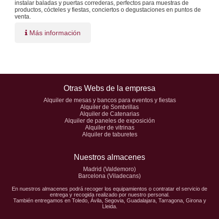
instalar baladas y puertas correderas, perfectos para muestras de
productos, cócteles y fiestas, conciertos o degustaciones en puntos de
venta.
Más información
Otras Webs de la empresa
Alquiler de mesas y bancos para eventos y fiestas
Alquiler de Sombrillas
Alquiler de Catenarias
Alquiler de paneles de exposición
Alquiler de vitrinas
Alquiler de taburetes
Nuestros almacenes
Madrid (Valdemoro)
Barcelona (Viladecans)
En nuestros almacenes podrá recoger los equipamientos o contratar el servicio de
entrega y recogida realizado por nuestro personal.
También entregamos en Toledo, Ávila, Segovia, Guadalajara, Tarragona, Girona y
Lleida.