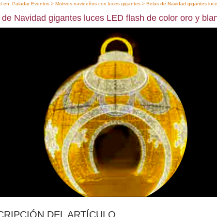
d en:
Paladar Eventos
>
Motivos navideños con luces gigantes
> Bolas de Navidad gigantes luce
 de Navidad gigantes luces LED flash de color oro y bla
CRIPCIÓN DEL ARTÍCULO