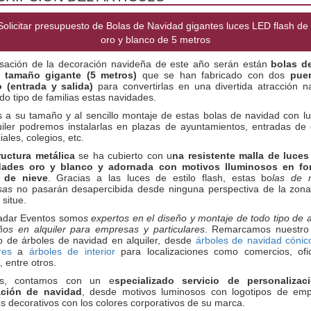
olicitar presupuesto de Bolas de Navidad gigantes luces LED flash de 
oro y blanco de 5 metros
sación de la decoración navideña de este año serán están
bolas d
 tamaño gigante (5 metros)
que se han fabricado con dos
pue
 (entrada y salida)
para convertirlas en una divertida atracción n
do tipo de familias estas navidades.
s a su tamaño y al sencillo montaje de estas bolas de navidad con lu
uiler podremos instalarlas en plazas de ayuntamientos, entradas de 
ales, colegios, etc.
ructura metálica
se ha cubierto con u
na resistente malla de luces
idades oro y blanco y adornada con motivos lluminosos en fo
 de nieve
. Gracias a las luces de estilo flash, estas bo
las de 
sas
no pasarán desapercibida desde ninguna perspectiva de la zona
 situe.
adar Eventos somo
s expertos en el diseño y montaje de todo tipo de
ños en alquiler para empresas y particulares
. Remarcamos nuestro
o de árboles de navidad en alquiler, desde
árboles de navidad cónic
res
a
árboles de interior
para localizaciones como comercios, ofi
, entre otros.
s, contamos con un e
specializado servicio de personaliza
ación de navidad
, desde motivos luminosos con logotipos de em
os decorativos con los colores corporativos de su marca.