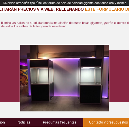
Divertida atracción tipo túnel en forma de bola de navidad gigante con tonos oro y blanco
LITARÁN PRECIOS VÍA WEB, RELLENANDO
ESTE FORMULARIO D
Ilumine las calles de su ciudad con la instalación de estas bolas gigantes, ¡serán el centro 
de todos los selfies de la temporada navideña!
ión
Noticias
Preguntas frecuentes
Contacto y presupuestos