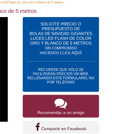
s LED flash de color oro y blanco de 5 metros
nco de 5 metros
SOLICITE PRECIO O
PRESUPUESTO DE
BOLAS DE NAVIDAD GIGANTES
LUCES LED FLASH DE COLOR
ORO Y BLANCO DE 5 METROS
SIN COMPROMISO
AQUÍ
HACIENDO CLICK
RECUERDE QUE SÓLO SE
FACILITARÁN PRECIOS VÍA WEB,
RELLENANDO ESTE FORMULARIO, NO
POR TELÉFONO
Recomendar a un amigo
Compartir en Facebook