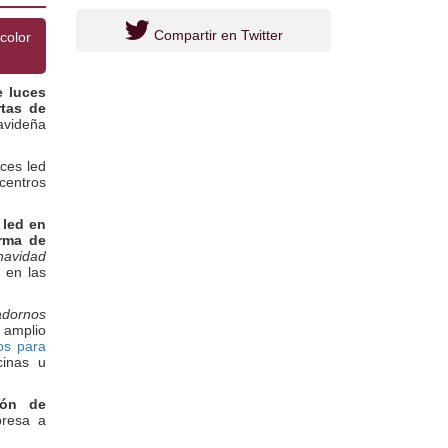
Compartir en Twitter
color
e luces
rtas de
avideña
ces led
centros
 led en
rma de
navidad
 en las
 adornos
 amplio
os para
cinas u
ción de
presa a