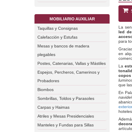
S
MOBILIARIO AUXILIAR
La sen
Taquillas y Consignas
led de
acceso
Calefacción y Estufas
para to
Mesas y bancos de madera
Gracia
en alq
plegables
comerci
Postes, Catenarias, Vallas y Mástiles
La
est
tonal
Espejos, Percheros, Camerinos y
copos
lumino
Probadores
que las
Biombos
En Pal
navide
Sombrillas, Toldos y Parasoles
abanic
exterio
Carpas y Haimas
hoteles
Atriles y Mesas Presidenciales
Ademá
decor
Manteles y Fundas para Sillas
artícul