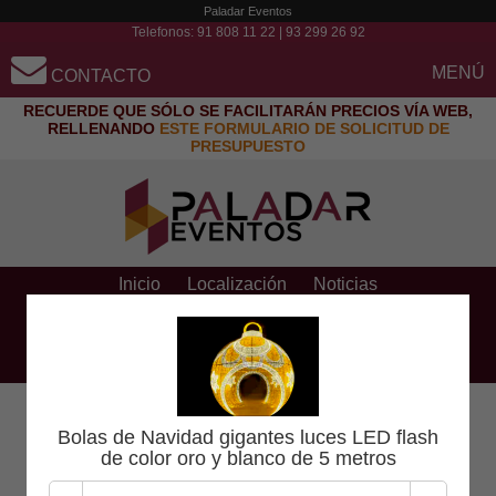
Paladar Eventos
Telefonos:
91 808 11 22
|
93 299 26 92
MENÚ
CONTACTO
RECUERDE QUE SÓLO SE FACILITARÁN PRECIOS VÍA WEB,
RELLENANDO
ESTE FORMULARIO DE SOLICITUD DE
PRESUPUESTO
Inicio
Localización
Noticias
Preguntas frecuentes
Contacto y presupuestos
Pago con tarjeta
Solicitar presupuesto
Bolas de Navidad gigantes luces LED flash
de color oro y blanco de 5 metros
Aún no ha seleccionado ningún producto