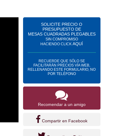
SOLICITE PRECIO O
PRESUPUESTO DE
MESAS CUADRADAS PLEGABLES
SIN COMPROMISO
AQUÍ
HACIENDO CLICK
RECUERDE QUE SÓLO SE
FACILITARÁN PRECIOS VÍA WEB,
RELLENANDO ESTE FORMULARIO, NO
POR TELÉFONO
Recomendar a un amigo
Compartir en Facebook