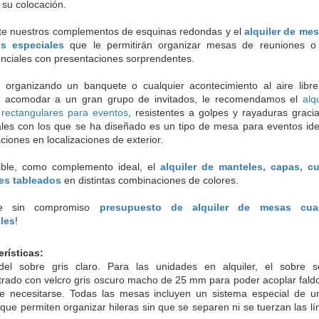
ar su colocación.
te nuestros complementos de esquinas redondas y el 
alquiler de mes
s especiales
 que le permitirán organizar mesas de reuniones o
enciales con presentaciones sorprendentes.
á organizando un banquete o cualquier acontecimiento al aire libr
e acomodar a un gran grupo de invitados, le recomendamos el
alq
rectangulares para eventos
, resistentes a golpes y rayaduras graci
ales con los que se ha diseñado es un tipo de mesa para eventos ide
ciones en localizaciones de exterior.
ible, como complemento ideal, el 
alquiler de manteles, capas, cu
es tableados
 en distintas combinaciones de colores.
ite sin compromiso 
presupuesto de alquiler de mesas cuad
les
!
erísticas:
del sobre gris claro. Para las unidades en alquiler, el sobre se
trado con velcro gris oscuro macho de 25 mm para poder acoplar faldo
e necesitarse. Todas las mesas incluyen un sistema especial de un
ue permiten organizar hileras sin que se separen ni se tuerzan las lí