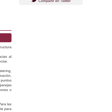
Compartir en Twitter
ructura 
cias al 
cise.
ering, 
ción, 
puntos 
arejas 
ones o 
ara las 
te para 