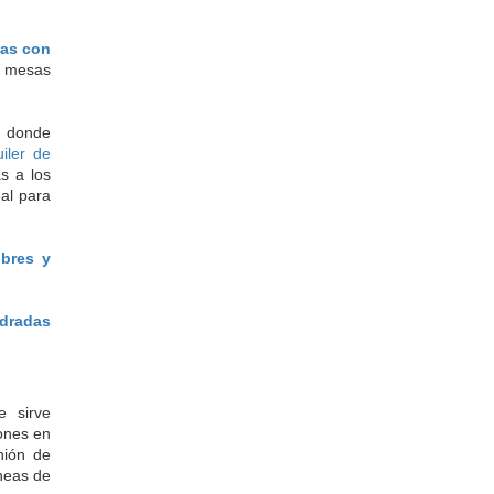
as con 
 mesas 
e donde
uiler de
as a los
al para
bres y 
radas 
 sirve 
nes en 
ión de 
neas de 