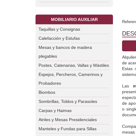
MOBILIARIO AUXILIAR
Referen
Taquillas y Consignas
DES
Calefacción y Estufas
Mesas y bancos de madera
plegables
Alquile
de acer
Postes, Catenarias, Vallas y Mástiles
Estas 
Espejos, Percheros, Camerinos y
sistema
Probadores
Las 
m
prese
Biombos
espect
Sombrillas, Toldos y Parasoles
de apo
o sing
Carpas y Haimas
docume
Atriles y Mesas Presidenciales
Compat
Manteles y Fundas para Sillas
mesas e