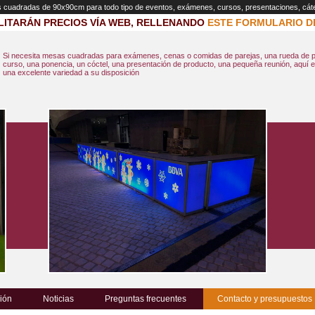
s cuadradas de 90x90cm para todo tipo de eventos, exámenes, cursos, presentaciones, cát
LITARÁN PRECIOS VÍA WEB, RELLENANDO
ESTE FORMULARIO D
Si necesita mesas cuadradas para exámenes, cenas o comidas de parejas, una rueda de p
curso, una ponencia, un cóctel, una presentación de producto, una pequeña reunión, aquí 
una excelente variedad a su disposición
ión
Noticias
Preguntas frecuentes
Contacto y presupuestos