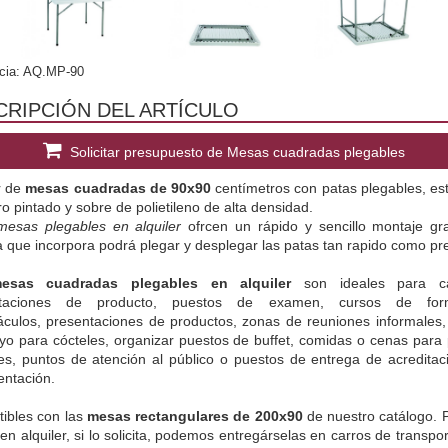
cia: AQ.MP-90
CRIPCIÓN DEL ARTÍCULO
Solicitar presupuesto de Mesas cuadradas plegables
r de 
mesas cuadradas de 90x90
 centímetros con patas plegables, est
o pintado y sobre de polietileno de alta densidad.
mesas plegables en alquiler
 ofrcen un rápido y sencillo montaje gra
 que incorpora podrá plegar y desplegar las patas tan rapido como pre
esas cuadradas plegables en alquiler
 son ideales para cat
ntaciones de producto, puestos de examen, cursos de forma
áculos, presentaciones de productos, zonas de reuniones informales, 
yo para cócteles, organizar puestos de buffet, comidas o cenas para p
les, puntos de atención al público o puestos de entrega de acreditaci
ntación.
ibles con las 
mesas rectangulares de 200x90 
de nuestro catálogo. P
n alquiler, si lo solicita, podemos entregárselas en carros de transpor