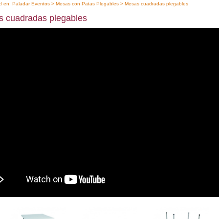
d en:
Paladar Eventos
>
Mesas con Patas Plegables
> Mesas cuadradas plegables
 cuadradas plegables