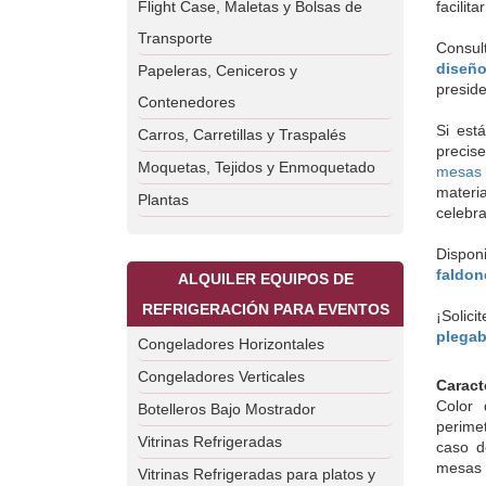
Flight Case, Maletas y Bolsas de
facilit
Transporte
Consul
diseño
Papeleras, Ceniceros y
presid
Contenedores
Si est
Carros, Carretillas y Traspalés
precis
Moquetas, Tejidos y Enmoquetado
mesas 
materi
Plantas
celebra
Dispon
faldon
ALQUILER EQUIPOS DE
REFRIGERACIÓN PARA EVENTOS
¡Solic
plegab
Congeladores Horizontales
Congeladores Verticales
Caract
Color 
Botelleros Bajo Mostrador
perime
Vitrinas Refrigeradas
caso d
mesas q
Vitrinas Refrigeradas para platos y