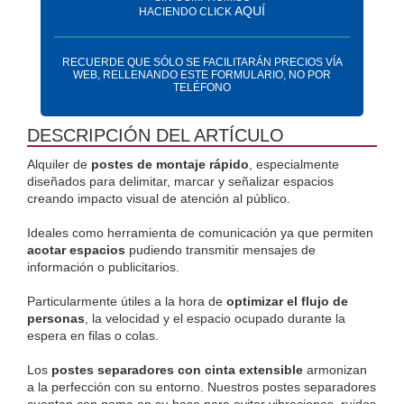
AQUÍ
HACIENDO CLICK
RECUERDE QUE SÓLO SE FACILITARÁN PRECIOS VÍA
WEB, RELLENANDO ESTE FORMULARIO, NO POR
TELÉFONO
DESCRIPCIÓN DEL ARTÍCULO
Alquiler de 
postes de montaje rápido
, especialmente 
diseñados para delimitar, marcar y señalizar espacios 
creando impacto visual de atención al público.
Ideales como herramienta de comunicación ya que permiten 
acotar espacios
 pudiendo transmitir mensajes de 
información o publicitarios.
Particularmente útiles a la hora de
 optimizar el flujo de 
personas
, la velocidad y el espacio ocupado durante la 
espera en filas o colas.
Los 
postes separadores con cinta extensible
 armonizan 
a la perfección con su entorno. Nuestros postes separadores 
cuentan con goma en su base para evitar vibraciones, ruidos 