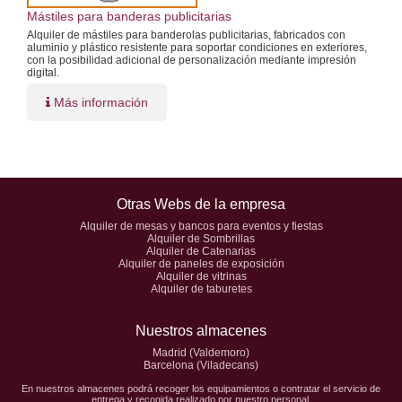
Mástiles para banderas publicitarias
Alquiler de mástiles para banderolas publicitarias, fabricados con
aluminio y plástico resistente para soportar condiciones en exteriores,
con la posibilidad adicional de personalización mediante impresión
digital.
Más información
Otras Webs de la empresa
Alquiler de mesas y bancos para eventos y fiestas
Alquiler de Sombrillas
Alquiler de Catenarias
Alquiler de paneles de exposición
Alquiler de vitrinas
Alquiler de taburetes
Nuestros almacenes
Madrid (Valdemoro)
Barcelona (Viladecans)
En nuestros almacenes podrá recoger los equipamientos o contratar el servicio de
entrega y recogida realizado por nuestro personal.