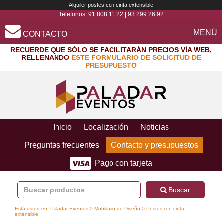
Alquiler postes con cinta extensible
Telefonos:
91 808 11 22
|
93 299 26 92
MENÚ
CONTACTO
RECUERDE QUE SÓLO SE FACILITARÁN PRECIOS VÍA WEB,
RELLENANDO
ESTE FORMULARIO DE SOLICITUD DE
PRESUPUESTO
Inicio
Localización
Noticias
Preguntas frecuentes
Contacto y presupuestos
Pago con tarjeta
Buscar
Está usted en:
Paladar Eventos
>
Mobiliario de Diseño
> Postes con cinta
extensible