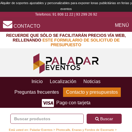
Alquiler de soportes ajustables y personalizables para exponer lonas publicitárias en ferias y
eventos
Telefonos:
91 808 11 22
|
93 299 26 92
MENÚ
CONTACTO
RECUERDE QUE SÓLO SE FACILITARÁN PRECIOS VÍA WEB,
RELLENANDO
ESTE FORMULARIO DE SOLICITUD DE
PRESUPUESTO
Inicio
Localización
Noticias
Preguntas frecuentes
Contacto y presupuestos
Pago con tarjeta
Buscar
Está usted en:
Paladar Eventos
>
Photocalls, Enaras y Fondos de Escenario
>