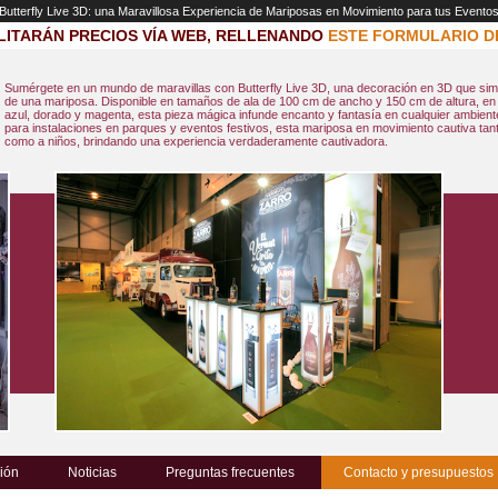
Butterfly Live 3D: una Maravillosa Experiencia de Mariposas en Movimiento para tus Evento
LITARÁN PRECIOS VÍA WEB, RELLENANDO
ESTE FORMULARIO D
Sumérgete en un mundo de maravillas con Butterfly Live 3D, una decoración en 3D que simu
de una mariposa. Disponible en tamaños de ala de 100 cm de ancho y 150 cm de altura, en
azul, dorado y magenta, esta pieza mágica infunde encanto y fantasía en cualquier ambiente
para instalaciones en parques y eventos festivos, esta mariposa en movimiento cautiva tant
como a niños, brindando una experiencia verdaderamente cautivadora.
ión
Noticias
Preguntas frecuentes
Contacto y presupuestos