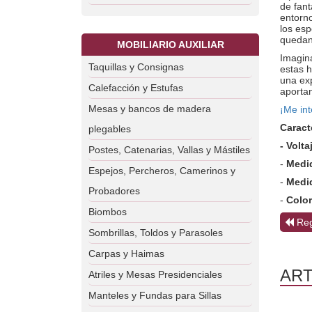
de fant
entorno
los es
quedan
MOBILIARIO AUXILIAR
Imagina
Taquillas y Consignas
estas h
una exp
Calefacción y Estufas
aporta
Mesas y bancos de madera
¡Me in
Caract
plegables
- Volta
Postes, Catenarias, Vallas y Mástiles
-
Medi
Espejos, Percheros, Camerinos y
-
Medi
Probadores
-
Colo
Biombos
Reg
Sombrillas, Toldos y Parasoles
Carpas y Haimas
ART
Atriles y Mesas Presidenciales
Manteles y Fundas para Sillas