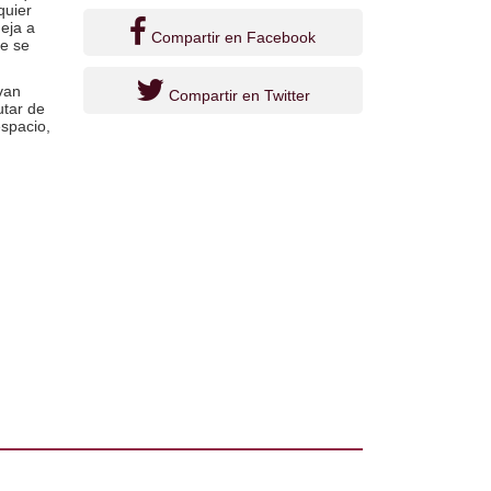
quier
deja a
Compartir en Facebook
ue se
rvan
Compartir en Twitter
utar de
espacio,