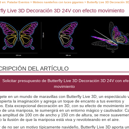
d en:
Paladar Eventos
>
Motivos navideños con luces gigantes
> Butterfly Live 3D Decoración 3
rfly Live 3D Decoración 3D 24V con efecto movimiento
CRIPCIÓN DEL ARTÍCULO
Solicitar presupuesto de Butterfly Live 3D Decoración 3D 24V con efe
movimiento
te en un mundo de maravillas con Butterfly Live 3D, un espectáculo v
pierta la imaginación y agrega un toque de encanto a tus eventos y
os. Esta excepcional decoración en 3D, con su efecto de movimiento i
o de una mariposa, te sumergirá en un entorno mágico y cautivador. C
a amplitud de 100 cm de ancho y 150 cm de altura, se mece suavemen
 la ilusión de que la mariposa está viva y revoloteando en el aire.
 de no ser un motivo típicamente navideño, Butterfly Live 3D aporta u