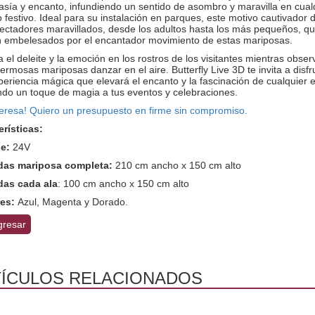
asía y encanto, infundiendo un sentido de asombro y maravilla en cual
 festivo. Ideal para su instalación en parques, este motivo cautivador 
pectadores maravillados, desde los adultos hasta los más pequeños, q
 embelesados por el encantador movimiento de estas mariposas.
 el deleite y la emoción en los rostros de los visitantes mientras obse
ermosas mariposas danzar en el aire. Butterfly Live 3D te invita a disfr
eriencia mágica que elevará el encanto y la fascinación de cualquier 
ndo un toque de magia a tus eventos y celebraciones.
teresa! Quiero un presupuesto en firme sin compromiso.
erísticas:
je:
24V
das mariposa completa:
210 cm ancho x 150 cm alto
das cada ala
: 100 cm ancho x 150 cm alto
res:
Azul, Magenta y Dorado.
resar
ÍCULOS RELACIONADOS