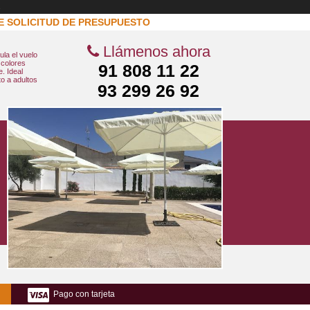
s
E SOLICITUD DE PRESUPUESTO
Llámenos ahora
la el vuelo
 colores
91 808 11 22
. Ideal
o a adultos
93 299 26 92
Pago con tarjeta