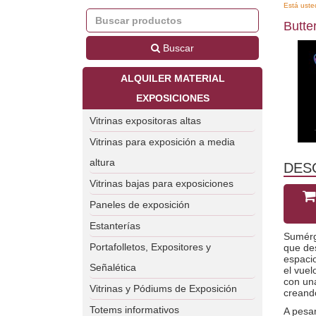
Está uste
Butte
Buscar
ALQUILER MATERIAL
EXPOSICIONES
Vitrinas expositoras altas
Vitrinas para exposición a media
altura
DES
Vitrinas bajas para exposiciones
Paneles de exposición
Estanterías
Sumérge
Portafolletos, Expositores y
que des
espaci
Señalética
el vuel
con un
Vitrinas y Pódiums de Exposición
creando
Totems informativos
A pesar