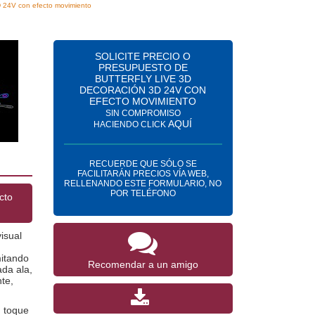
D 24V con efecto movimiento
SOLICITE PRECIO O
PRESUPUESTO DE
BUTTERFLY LIVE 3D
DECORACIÓN 3D 24V CON
EFECTO MOVIMIENTO
SIN COMPROMISO
AQUÍ
HACIENDO CLICK
RECUERDE QUE SÓLO SE
FACILITARÁN PRECIOS VÍA WEB,
RELLENANDO ESTE FORMULARIO, NO
POR TELÉFONO
cto
isual
mitando
Recomendar a un amigo
ada ala,
te,
n toque