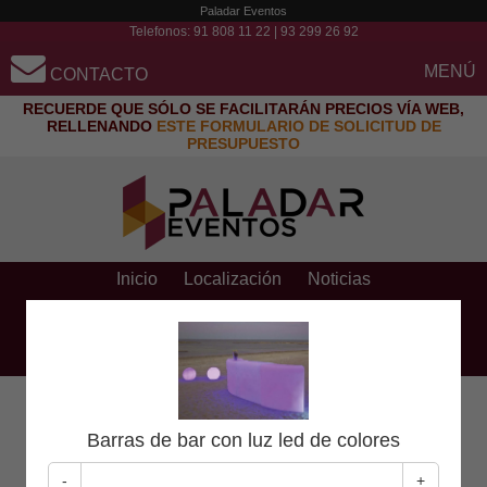
Paladar Eventos
Telefonos:
91 808 11 22
|
93 299 26 92
MENÚ
CONTACTO
RECUERDE QUE SÓLO SE FACILITARÁN PRECIOS VÍA WEB,
RELLENANDO
ESTE FORMULARIO DE SOLICITUD DE
PRESUPUESTO
Inicio
Localización
Noticias
Preguntas frecuentes
Contacto y presupuestos
Pago con tarjeta
Solicitar presupuesto
Barras de bar con luz led de colores
Aún no ha seleccionado ningún producto
-
+