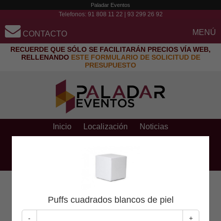
Paladar Eventos
Telefonos:
91 808 11 22
|
93 299 26 92
MENÚ
CONTACTO
RECUERDE QUE SÓLO SE FACILITARÁN PRECIOS VÍA WEB,
RELLENANDO
ESTE FORMULARIO DE SOLICITUD DE
PRESUPUESTO
Inicio
Localización
Noticias
Preguntas frecuentes
Contacto y presupuestos
Pago con tarjeta
Solicitar presupuesto
Puffs cuadrados blancos de piel
Aún no ha seleccionado ningún producto
-
+