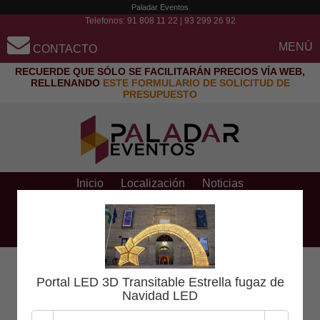
Paladar Eventos
Telefonos:
91 808 11 22
|
93 299 26 92
MENÚ
CONTACTO
RECUERDE QUE SÓLO SE FACILITARÁN PRECIOS VÍA WEB,
RELLENANDO
ESTE FORMULARIO DE SOLICITUD DE
PRESUPUESTO
Inicio
Localización
Noticias
Preguntas frecuentes
Contacto y presupuestos
Pago con tarjeta
Solicitar presupuesto
Portal LED 3D Transitable Estrella fugaz de
Navidad LED
Aún no ha seleccionado ningún producto